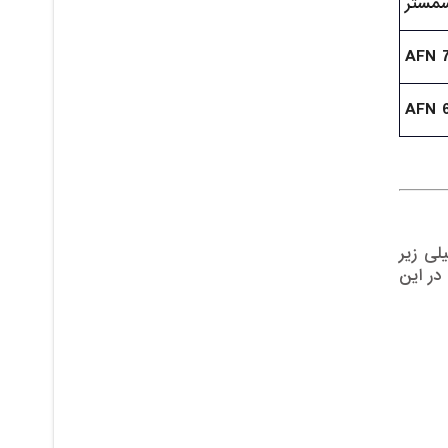
مستر
AFN 
AFN 
لی زیر
در این