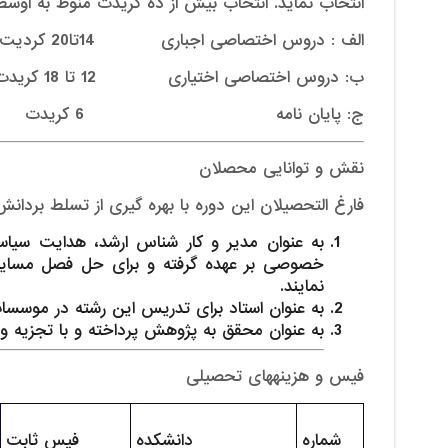
انتخاب نماید. انتخاب بیش از ده کریدت منوط به اوسط نمرات85% در سمستر قبل
الف : دروس اختصاصی اجباری 14تا20 کردیت
ب: دروس اختصاصی اختیاری 12 تا 18 کریدت
ج: پایان نامه 6 کریدت
نقش و توانایی محصلان
فارغ التحصیلان این دوره با بهره گیری از تسلط بردان
به عنوان مدیر و کار شناس ارشد، هدایت س
خصوصی بر عهده گرفته و برای حل فصل مسایل
نمایند.
به عنوان استاد برای تدریس این رشته در موس
به عنوان محقق به پژوهش پرداخته و با تجزیه و
فیس و هزینه­های تحصیلی
شماره
دانشکده
فیس ثابت