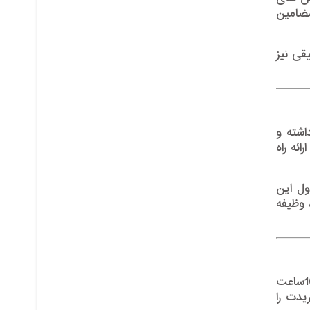
مضامین
قی نیز
اشته و
ئه راه
ول این
وظیفه
برنامه ماستر رشته علوم اقتصادی و اقتصاد توسعه حد اقل 32 و حد اکثر آن 40 کریدت است که هر کریدت عبارت از 16ساعت
یدت را