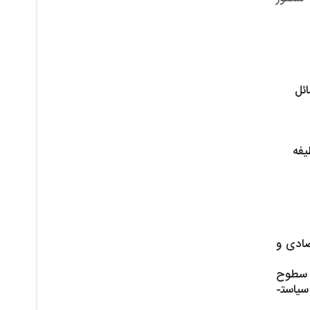
ئل
یفه
صادی و
ر سطوح
کلان و بخشی و نیز سازمان­های بزرگ اقتصادی تجزیه و تحلیل کرده و راه­ حل­های مؤثر و متناسب را ارائه و در تنظیم سیاست­