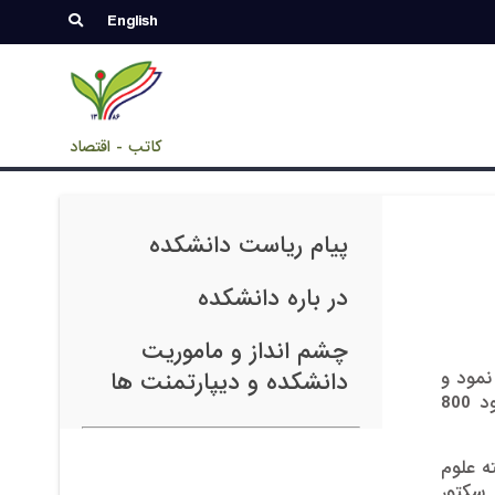
English
کاتب - اقتصاد
پیام ریاست دانشکده
در باره دانشکده
چشم انداز و ماموریت
 نمود و
دانشکده و دیپارتمنت ها
در سال 1390 با مجوز وزارت محترم تحصیلات عالی، به صورت دانشکده مستقل درآمد. هم اکنون این دانشکده حدود 800
ه علوم
 سکتور