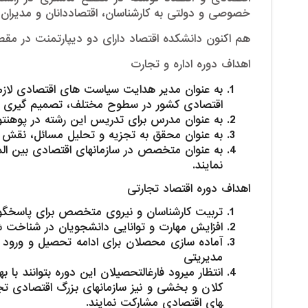
خصوصی و دولتی به کارشناسان، اقتصاد­دانان و مدیران
هم ­اکنون دانشکده اقتصاد دارای دو دیپارتمنت در م
اهداف دوره اداره و تجارت
به عنوان مدیر هدایت سیاست های اقتصادی لازم
اقتصادی کشور در سطوح مختلف، تصمیم گیری و را
به عنوان مدرس برای تدریس این رشته در پوهنت
به عنوان محقق به تجزیه و تحلیل مسائل، نقش 
به عنوان متخصص در سازمانهای اقتصادی بین المل
نمایند.
اهداف دوره اقتصاد تجارتی
تربیت کارشناسان و نیروی متخصص برای پاسخگویی ب
افزایش مهارت و توانایی دانشجویان در شناخت 
آماده ­سازی محصلان برای ادامه تحصیل و ورود ب
مدیریتی
انتظار می­رود فارغ­التحصیلان این دوره بتوانند 
های اقتصادی مشارکت نمایند.